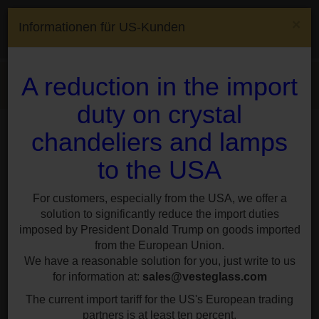
(0)
×
Informationen für US-Kunden
(0)
CS
EN
DE
FR
Lieferland :
Czech
A reduction in the import
Menu
Republic
duty on crystal
Lampen
Wandleuchten
chandeliers and lamps
Wandleuchten mit Glasarmen
WL aus glattem Kristallglas
to the USA
1-armige silberne Wandleuchte mit Kristallmandeln
For customers, especially from the USA, we offer a
1-armige silberne Wandleuchte
solution to significantly reduce the import duties
mit Kristallmandeln
imposed by President Donald Trump on goods imported
from the European Union.
We have a reasonable solution for you, just write to us
for information at:
sales@vesteglass.com
The current import tariff for the US's European trading
partners is at least ten percent.