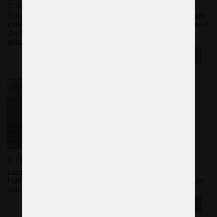
Esszimmer
Gut gewählte Leuchten im Esszimmer ermöglichen es, die
Intensität und den Beleuchtungswinkel zu verändern sowie
die Atmosphäre des Raumes zu verändern (von
alltäglicher bis zu gedämpfter festlicher Beleuchtung).
E-SHOP ►
Küche
Lampen, die den ganzen Tag über für ausreichend
Helligkeit sorgen. Schöne Pendelleuchten, um ein Gefühl
von Fülle und Appetit zu schaffen..
E-SHOP ►