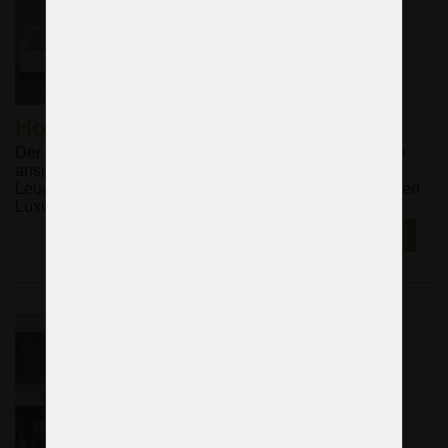
Hotelzimmer
Der begrenzte Raum eines Hotelzimmers erfordert eine
anspruchsvolle Auswahl an Lichtquellen. Wählen Sie
Leuchten, die alltägliche Zweckmäßigkeit in ästhetischen
Luxus verwandeln.
E-SHOP ►