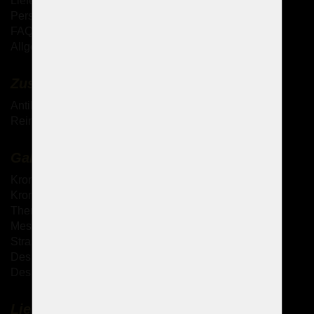
Lieferung der Waren
Persönliche Abholung der Waren
FAQ - Häufig gestellte Fragen
Allgemeine Geschäftsbedingungen (AGB)
Zusätzliche Dienstleistungen
Antik-Kronleuchter
Reinigung von Kristallkronleuchtern
Galerie
Kronleuchter mit Metallarmen
Kronleuchter mit Glasarmen
Theresianische Kronleuchter
Messingguss-Kronleuchter
Strass Kronleuchter
Design Kronleuchter
Design-Sets
Lieferung und Zahlung