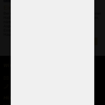
Eingangshalle
Bei der Auswahl der Innenbeleuchtung für das Innere einer
Halle müssen immer zwei Aspekte berücksichtigt werden,
nämlich der gestalterische Aspekt und der technische
Aspekt unter Berücksichtigung der Praktikabilität des
Einsatzes der Beleuchtung in der Eingangshalle des
Hauses.
E-SHOP ►
Wir verkaufen Kronleuchter weltweit
sales@czechchandeliers.com
+420 721 724 849
Hilfe