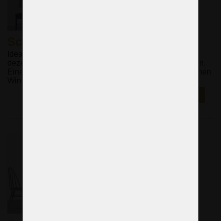
Schlafzimmer
Ideal sind Lichtquellen, die dem Rauminneren eine
dezente Helligkeit mit einem Hauch von Farbe verleihen.
Eine gedämpfte Beleuchtung, die Licht aus verschiedenen
Winkeln liefert, ist sehr angenehm.
E-SHOP ►