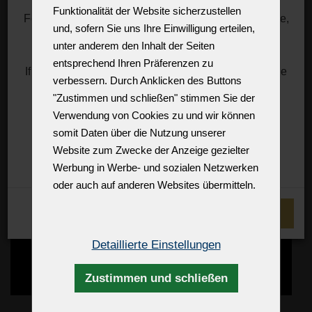
Funktionalität der Website sicherzustellen
For information about rates, you can visit, for example,
und, sofern Sie uns Ihre Einwilligung erteilen,
the DHL website.
unter anderem den Inhalt der Seiten
https://mygts.dhl.com/
entsprechend Ihren Präferenzen zu
If necessary, please contact (you or your importer) the
verbessern. Durch Anklicken des Buttons
US Customs directly.
"Zustimmen und schließen" stimmen Sie der
Thank you for your support and understanding
Verwendung von Cookies zu und wir können
Best regards
somit Daten über die Nutzung unserer
Zdenek Kleprlík
Website zum Zwecke der Anzeige gezielter
+420.721.724.849
Werbung in Werbe- und sozialen Netzwerken
oder auch auf anderen Websites übermitteln.
ICH VERSTEHE
Detaillierte Einstellungen
Zustimmen und schließen