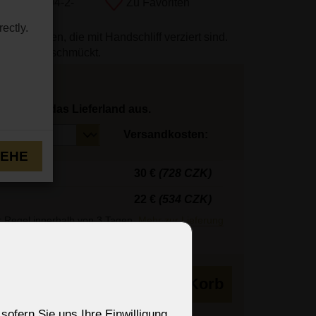
mmer:
N-204-2-
Zu Favoriten
ectly.
asschalen, die mit Handschliff verziert sind.
-Mandeln geschmückt.
hlen Sie das Lieferland aus.
Versandkosten:
TEHE
30 €
(728 CZK)
22 €
(534 CZK)
r Regel innerhalb von 3 Tagen.
Mehr zur Lieferung
 - 10 Tage
in den Korb
sofern Sie uns Ihre Einwilligung