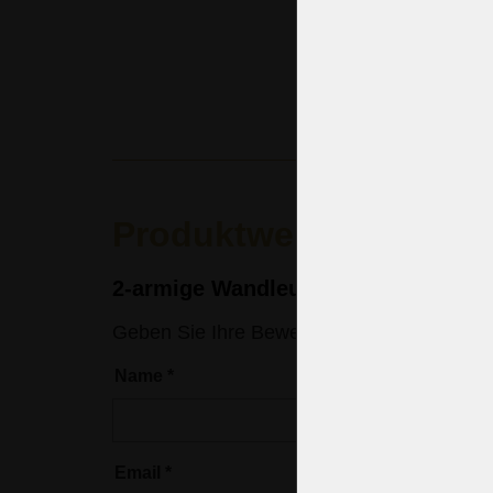
(18.466 CZK
Produktwertung
2-armige Wandleuchte mit sandges
Geben Sie Ihre Bewertung ein
Name
*
Email
*