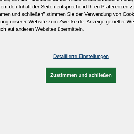
erem den Inhalt der Seiten entsprechend Ihren Präferenzen 
Preis ohne MwSt. Die Steuer wird während 
mmen und schließen" stimmen Sie der Verwendung von Cook
Rechnungs- und Versandinformationen aktua
zung unserer Website zum Zwecke der Anzeige gezielter We
ch auf anderen Websites übermitteln.
Passen Sie diesen Kronleucht
Möchten Sie diesen Kronleuchter modifiz
Wir können die Größe, Anzahl der Glühbir
und Farbe der Garnituren, Metallfarbe, L
Detaillierte Einstellungen
Aufhängung usw. anpassen.
Zustimmen und schließen
Maße und Zusatzinfos
hochwertigem
Höhe:
36cm / 14,17“
lglas.
Breite:
39cm / 15,35“
sa).
Bruttogewicht:
4kg / 8,82lb