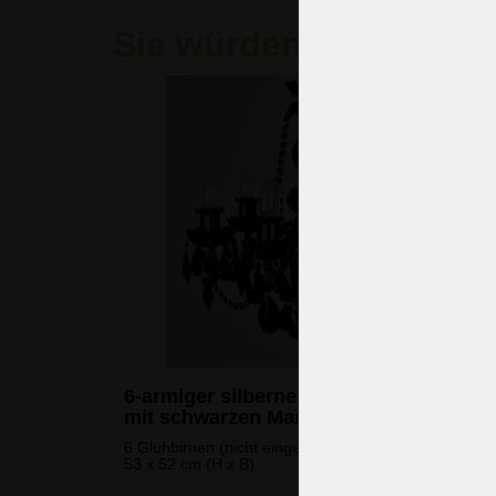
Sie würden auch gern
6-armiger silberner Kristallkronleuchte
mit schwarzen Mandeln
6 Glühbirnen (nicht eingeschlossen)
53 x 52 cm (H x B)
761 