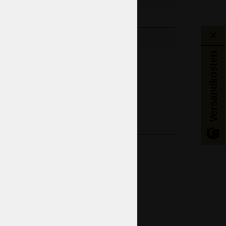
Versandkosten
Wohnzimmer
Hotelzimmer
strahltes Glas mit Handschliff