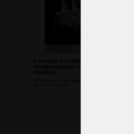
8-armiger Kristallkronleuchter mit
sandgestrahlten Schalen und farbigen
Mandeln
8 Glühbirnen (nicht eingeschlossen)
49 x 52 cm (H x B)
653 
(15.854 CZK