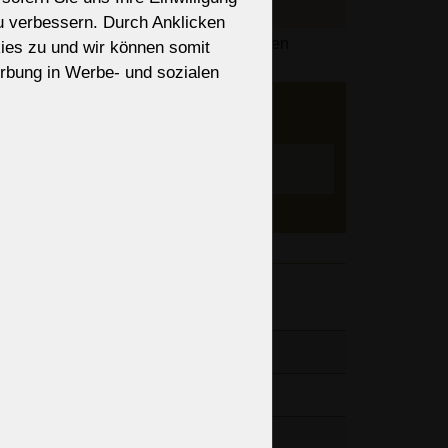
zu verbessern. Durch Anklicken
des Bestellvorgangs basierend auf Ihren
ies zu und wir können somit
lisiert.
rbung in Werbe- und sozialen
er an
ieren?
nen, Art
Einstellen
änge der