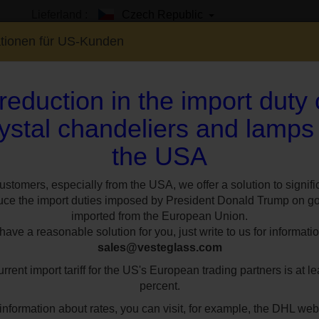
Lieferland :
Czech Republic
ationen für US-Kunden
reduction in the import duty
ystal chandeliers and lamps
the USA
EN
SHOWROOM
SPEZIAL
STILE
RÄUM
te mit sandgestrahlten Bobeches und schwarzen Mandeln
ustomers, especially from the USA, we offer a solution to signifi
uce the import duties imposed by President Donald Trump on g
imported from the European Union.
2-armige Wandleu
ave a reasonable solution for you, just write to us for informatio
sales@vesteglass.com
sandgestrahlten 
rrent import tariff for the US's European trading partners is at le
schwarzen Mande
percent.
information about rates, you can visit, for example, the DHL web