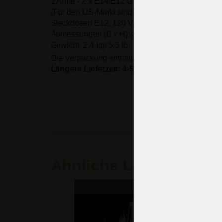
2 Arme - 2 x E14/E12 Glühbirnen max. 40 Watt
(Für den US-Markt sind die Leuchten automatisc
Steckdosen E12, 120 V, 50/60 Hz ausgestattet).
Abmessungen (B x H): 39 x 36 cm/ 15.9 "x14.7"
Gewicht: 2,4 kg/ 5.3 lb
Die Verpackung enthält keine Glühbirnen.
Längere Lieferzeit: 4-5 Wochen.
Ähnliche Leuchten