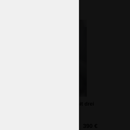
Schwarze Kristallwandleuchte mit drei
Lampenschirmen
3 Glühbirnen (nicht eingeschlossen)
32 x 44 cm (H x B)
390 €