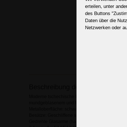
erteilen, unter and
des Buttons "Zusti
Daten über die Nut
Netzwerken oder au
Beschreibung des Kronleuchters
Moderne tschechische Kristallwandleuchte aus 
mundgeblasenem und handgeschliffenem Kristal
Metalloberfläche: schwarz & glänzend gold
Besätze: Geschliffene schwarze Mandeln (Precio
Gedrehte Glasarme (handgefertigt)