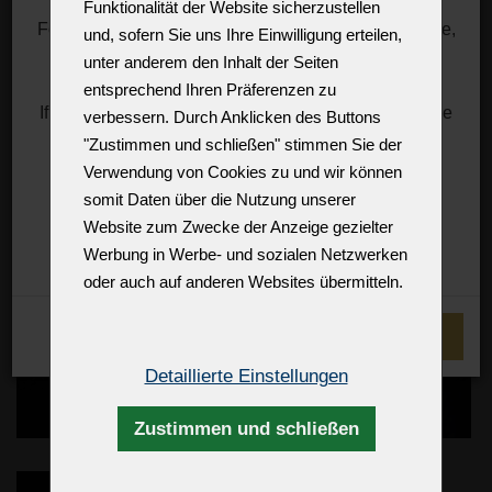
Funktionalität der Website sicherzustellen
For information about rates, you can visit, for example,
und, sofern Sie uns Ihre Einwilligung erteilen,
the DHL website.
unter anderem den Inhalt der Seiten
https://mygts.dhl.com/
entsprechend Ihren Präferenzen zu
If necessary, please contact (you or your importer) the
verbessern. Durch Anklicken des Buttons
US Customs directly.
"Zustimmen und schließen" stimmen Sie der
Verwendung von Cookies zu und wir können
Thank you for your support and understanding
somit Daten über die Nutzung unserer
Best regards
Website zum Zwecke der Anzeige gezielter
Zdenek Kleprlík
Werbung in Werbe- und sozialen Netzwerken
+420.721.724.849
oder auch auf anderen Websites übermitteln.
ICH VERSTEHE
Detaillierte Einstellungen
Zustimmen und schließen