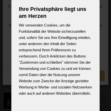
For information about rates, you can visit, for example,
Ihre Privatsphäre liegt uns
the DHL website.
am Herzen
https://mygts.dhl.com/
Wir verwenden Cookies, um die
If necessary, please contact (you or your importer) the
US Customs directly.
Funktionalität der Website sicherzustellen
und, sofern Sie uns Ihre Einwilligung erteilen,
Thank you for your support and understanding
unter anderem den Inhalt der Seiten
Best regards
entsprechend Ihren Präferenzen zu
Zdenek Kleprlík
verbessern. Durch Anklicken des Buttons
+420.721.724.849
"Zustimmen und schließen" stimmen Sie der
Verwendung von Cookies zu und wir können
somit Daten über die Nutzung unserer
ICH VERSTEHE
Website zum Zwecke der Anzeige gezielter
Werbung in Werbe- und sozialen Netzwerken
oder auch auf anderen Websites übermitteln.