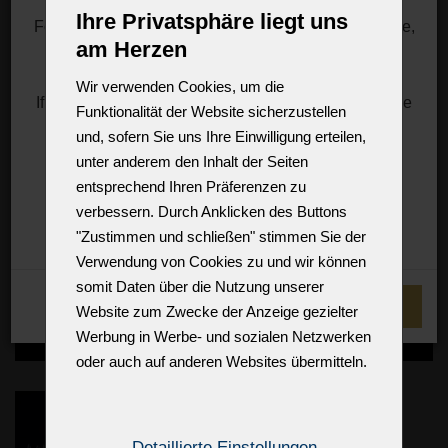
Ihre Privatsphäre liegt uns
For information about rates, you can visit, for example,
am Herzen
the DHL website.
https://mygts.dhl.com/
Wir verwenden Cookies, um die
If necessary, please contact (you or your importer) the
Funktionalität der Website sicherzustellen
US Customs directly.
und, sofern Sie uns Ihre Einwilligung erteilen,
Thank you for your support and understanding
unter anderem den Inhalt der Seiten
entsprechend Ihren Präferenzen zu
Best regards
Zdenek Kleprlík
verbessern. Durch Anklicken des Buttons
+420.721.724.849
"Zustimmen und schließen" stimmen Sie der
Verwendung von Cookies zu und wir können
somit Daten über die Nutzung unserer
ICH VERSTEHE
Website zum Zwecke der Anzeige gezielter
Werbung in Werbe- und sozialen Netzwerken
oder auch auf anderen Websites übermitteln.
Detaillierte Einstellungen