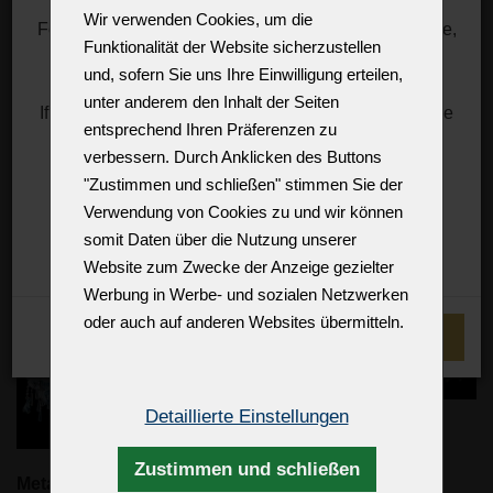
Wir verwenden Cookies, um die
For information about rates, you can visit, for example,
Funktionalität der Website sicherzustellen
the DHL website.
und, sofern Sie uns Ihre Einwilligung erteilen,
https://mygts.dhl.com/
unter anderem den Inhalt der Seiten
If necessary, please contact (you or your importer) the
entsprechend Ihren Präferenzen zu
US Customs directly.
verbessern. Durch Anklicken des Buttons
Thank you for your support and understanding
"Zustimmen und schließen" stimmen Sie der
Best regards
Verwendung von Cookies zu und wir können
Zdenek Kleprlík
somit Daten über die Nutzung unserer
+420.721.724.849
Website zum Zwecke der Anzeige gezielter
Werbung in Werbe- und sozialen Netzwerken
oder auch auf anderen Websites übermitteln.
ICH VERSTEHE
Detaillierte Einstellungen
Zustimmen und schließen
Metallfarbe:
Silber