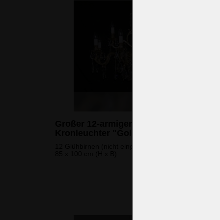
Großer 12-armiger Messingguss-
Kronleuchter "Gold Lyre"
12 Glühbirnen (nicht eingeschlossen)
85 x 100 cm (H x B)
3.321 
(80.588 CZK