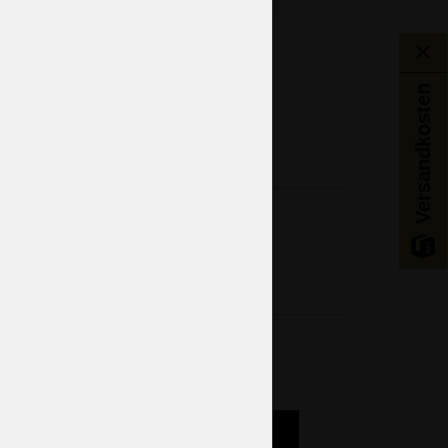
Wohnzimmer
Versandkosten
ditioneller tschechischer Stil
Viktorianischer Stil