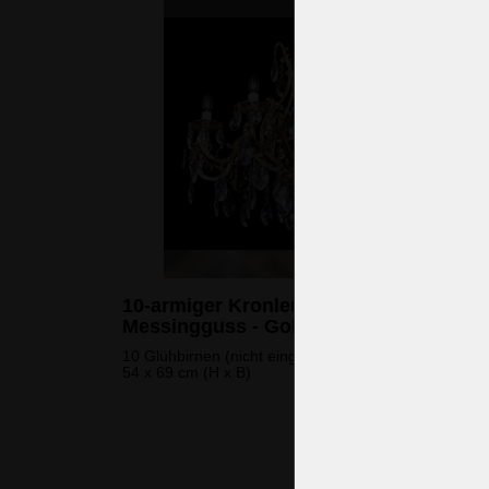
10-armiger Kronleuchter aus
Messingguss - Gold Lyre
10 Glühbirnen (nicht eingeschlossen)
54 x 69 cm (H x B)
2.244 
(54.451 CZK