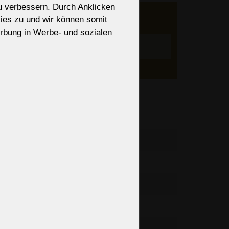
zu verbessern. Durch Anklicken
er an
ies zu und wir können somit
ieren?
rbung in Werbe- und sozialen
nen, Art
Einstellen
änge der
65“
43“
1lb