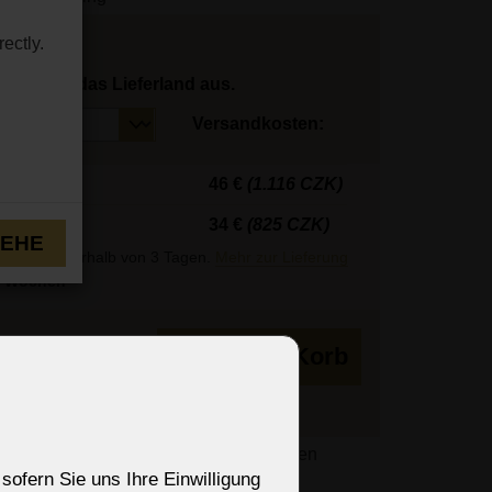
ectly.
hlen Sie das Lieferland aus.
Versandkosten:
46 €
(1.116 CZK)
34 €
(825 CZK)
TEHE
r Regel innerhalb von 3 Tagen.
Mehr zur Lieferung
 Wochen
in den Korb
des Bestellvorgangs basierend auf Ihren
sofern Sie uns Ihre Einwilligung
lisiert.