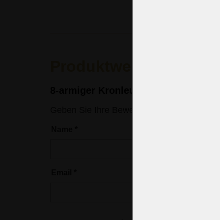
Produktwertung
8-armiger Kronleuchter aus Messin
Geben Sie Ihre Bewertung ein
Name
*
Email
*