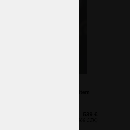
1 Glühbirne Tischlampe aus
gegossenem Messing mit
Lampenschirm aus sandgestrahltem
Glas
1 Glühbirnen (nicht eingeschlossen)
48 x 20 cm (H x B)
539 €
(13.069 CZK)