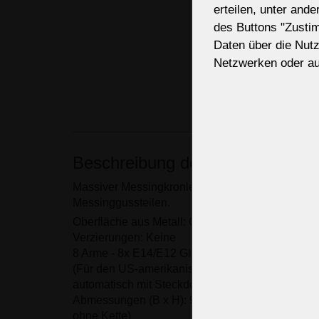
erteilen, unter and
des Buttons "Zusti
Daten über die Nut
Netzwerken oder au
Beschreibung des Kronleuchters
Massiver Messingkronleuchter aus hochwertigen
Messinggussteilen.
Oberfläche aus Metall: Goldmessing
Verzierungen: Keine
8 Arme - 8x E14/E12 Glühbirnen 40 Watt
(Für den US-amerikanischen Markt sind die Leu
automatisch mit Steckdosen E12, 120 V, 50/60 Hz
Abmessungen (B x H): 90 x 55 cm/ 35.4 "x21.7"
ohne Kette)