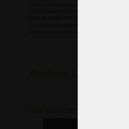
Der Kronleuchter wird mit einer 0,5 m langen Zie
Deckenrosette geliefert.
Gewicht: 20 Kg/ 44.4 lb
Die Verpackung enthält keine Glühbirnen.
Die maximale Zeit für den Versand: 21 Tage.
Ähnliche Leuchten
Sie würden auch gern