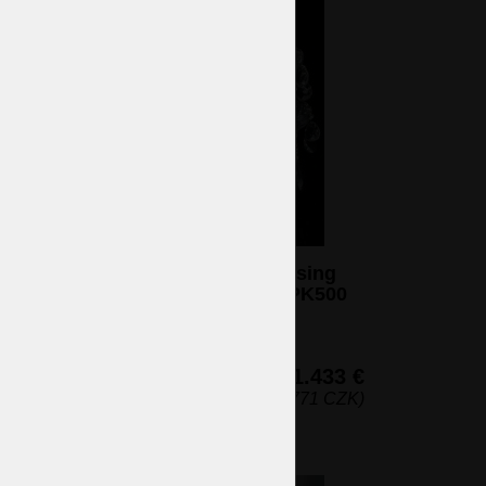
6-armiger Kristall gegossen Messing
Kronleuchter - Gold Messing & PK500
Bohemia Hand geschnitten
6 Glühbirnen (nicht eingeschlossen)
56 x 60 cm (H x B)
1.433 €
(34.771 CZK)