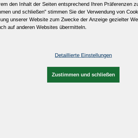
erem den Inhalt der Seiten entsprechend Ihren Präferenzen 
Passen Sie diesen Kronleucht
mmen und schließen" stimmen Sie der Verwendung von Cook
Möchten Sie diesen Kronleuchter modifiz
zung unserer Website zum Zwecke der Anzeige gezielter We
Wir können die Größe, Anzahl der Glühbir
ch auf anderen Websites übermitteln.
und Farbe der Garnituren, Metallfarbe, L
Aufhängung usw. anpassen.
Detaillierte Einstellungen
Maße und Zusatzinfos
Zustimmen und schließen
Höhe:
55cm / 21,
Breite:
90cm / 35,
Bruttogewicht:
23kg / 50,7
chten
 ausgestattet).
Anzahl Glühbirnen:
8
 (gemessen
Farbe des Metalls:
Gold