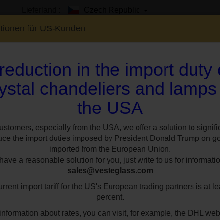
Lieferland :
Czech Republic
ationen für US-Kunden
reduction in the import duty
ystal chandeliers and lamps
the USA
EN
SHOWROOM
SPEZIAL
STILE
RÄUM
sene Kronleuchter
8-armiger Kronleuchter aus Messingguss - Messing mas
ustomers, especially from the USA, we offer a solution to signifi
uce the import duties imposed by President Donald Trump on g
imported from the European Union.
8-armiger Kronle
ave a reasonable solution for you, just write to us for informatio
sales@vesteglass.com
Messingguss - Me
rrent import tariff for the US's European trading partners is at le
percent.
Metallfarbe:
Gold
Artikelnu
information about rates, you can visit, for example, the DHL web
8-armiger Kronleuchter aus Messingguss r