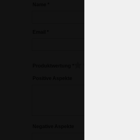
Name
*
Email
*
Produktwertung
*
Positive Aspekte
Negative Aspekte