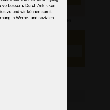
zu verbessern. Durch Anklicken
ies zu und wir können somit
rbung in Werbe- und sozialen
des Bestellvorgangs basierend auf Ihren
lisiert.
er an
ieren?
nen, Art
Einstellen
änge der
7“
3“