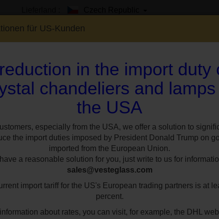
Lieferland :
Czech Republic
ationen für US-Kunden
reduction in the import duty
ystal chandeliers and lamps
the USA
EN
SHOWROOM
SPEZIAL
STILE
RÄUM
lasarmen
Glattes Kristallglas
8-armiger silberner Kristallkronleuchte
ustomers, especially from the USA, we offer a solution to signifi
uce the import duties imposed by President Donald Trump on g
imported from the European Union.
8-armiger silbern
ave a reasonable solution for you, just write to us for informatio
sales@vesteglass.com
Kristallkronleuch
rrent import tariff for the US's European trading partners is at le
Glasarmen und ge
percent.
Mandeln
information about rates, you can visit, for example, the DHL web