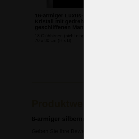
16-armiger Luxus-Kronleuchter aus
Kristall mit gedrehten Glasarmen und
geschliffenen Mandeln
18 Glühbirnen (nicht eingeschlossen)
70 x 80 cm (H x B)
1.568 
(37.959 CZK
Produktwertung
8-armiger silberner Kristallkronle
Geben Sie Ihre Bewertung ein