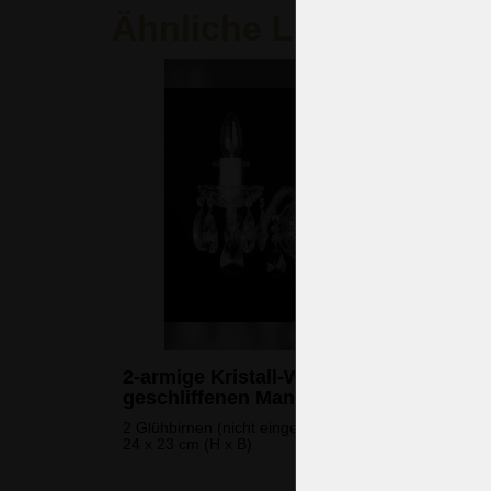
Ähnliche Leuchten
2-armige Kristall-Wandleuchte mit
geschliffenen Mandeln
2 Glühbirnen (nicht eingeschlossen)
24 x 23 cm (H x B)
143 
(3.451 CZK