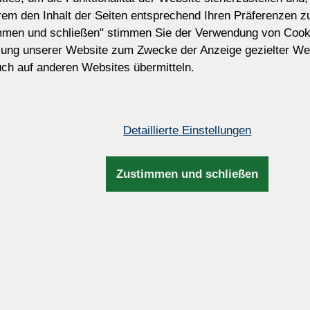
erem den Inhalt der Seiten entsprechend Ihren Präferenzen 
(18.567 CZK)
mmen und schließen" stimmen Sie der Verwendung von Cook
zung unserer Website zum Zwecke der Anzeige gezielter We
Preis ohne MwSt. Die Steuer wird während 
ch auf anderen Websites übermitteln.
Rechnungs- und Versandinformationen aktua
Passen Sie diesen Kronleucht
Möchten Sie diesen Kronleuchter modifiz
Detaillierte Einstellungen
Wir können die Größe, Anzahl der Glühbir
und Farbe der Garnituren, Metallfarbe, L
Aufhängung usw. anpassen.
Zustimmen und schließen
Maße und Zusatzinfos
gedrehten
Höhe:
53cm / 20,8
Breite:
59cm / 23,2