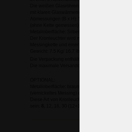
Die weißen Glasröhren, die die el. Fassungen a
mit klaren Glaswärmern verziert.
Abmessungen (B x H): 59 x 53 cm/ 24.1 "x21.6"
(ohne Kette gemessen).
Metalloberfläche: Silbernickel beschichtetes Me
Der Kronleuchter wird mit einer 0,5 m langen gep
Messingkette und einer Deckenrosette geliefert.
Gewicht: 7.5 Kg/ 16.7 lb
Die Verpackung enthält keine Glühbirnen.
Die maximale Versanddauer beträgt: 14 Tage.
OPTIONAL:
Metalloberfläche: braun gebeiztes Messing (Pati
(vernickeltes Messing) oder reines Goldmessing.
Diese Art von Kronleuchter kann mit einer Anza
sein:
8
, 12, 16, 30 (12+12+6)