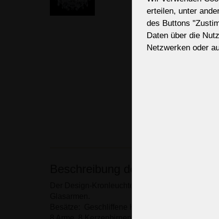
erteilen, unter and
des Buttons "Zusti
Daten über die Nut
Netzwerken oder au
Beschreibung des Kronleuchters
Der Design-Kronleuchter aus Kristallglas mit 8 
Glasarmen.
Besätze: Geschliffene Kristallmandeln.
8 Arme, 8 Kerzenbirnen E14/E12 (USA), 40W