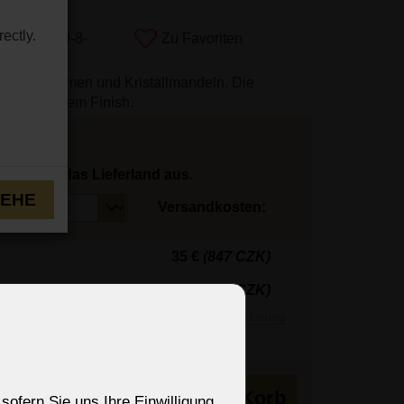
ectly.
mmer:
2190-8-
Zu Favoriten
hten Glasarmen und Kristallmandeln. Die
it silbernem Finish.
hlen Sie das Lieferland aus.
TEHE
Versandkosten:
35 €
(847 CZK)
26 €
(629 CZK)
r Regel innerhalb von 3 Tagen.
Mehr zur Lieferung
 Wochen
in den Korb
sofern Sie uns Ihre Einwilligung