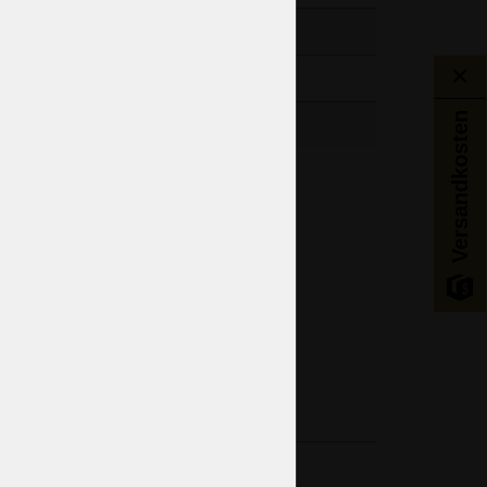
5lb
Versandkosten
Schlafzimmer
tgenössische - Postmoderne