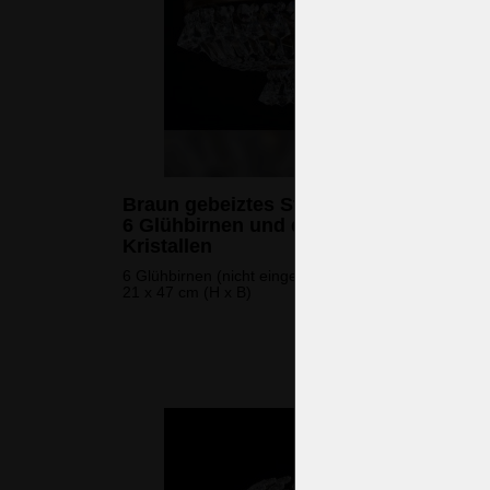
Braun gebeiztes Strass-Korblüster mit
6 Glühbirnen und diamantförmigen
Kristallen
6 Glühbirnen (nicht eingeschlossen)
21 x 47 cm (H x B)
590 
(14.290 CZK