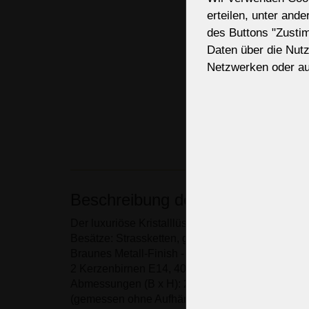
erteilen, unter and
des Buttons "Zusti
Daten über die Nut
Netzwerken oder au
Beschreibung des Kronleuchters
Der luxuriöse Kristalllüster Korb Strass.
Besätze: Strassketten, geschliffene Kristalltropfe
Braunes Metall-Finish - chemisch gebeiztes Mes
2 Kerzenbirnen E14, 40W
Abmessungen (B x H): 25 x 20 cm/ 10.2 "x8.2"
(gemessen ohne Aufhängestange).