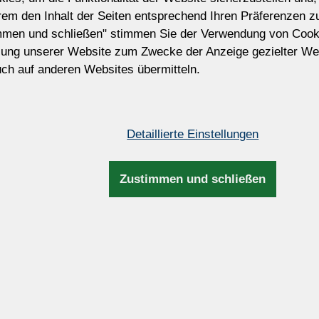
erem den Inhalt der Seiten entsprechend Ihren Präferenzen 
Preis ohne MwSt. Die Steuer wird während 
mmen und schließen" stimmen Sie der Verwendung von Cook
Rechnungs- und Versandinformationen aktua
zung unserer Website zum Zwecke der Anzeige gezielter We
Passen Sie diesen Kronleucht
ch auf anderen Websites übermitteln.
Möchten Sie diesen Kronleuchter modifiz
Wir können die Größe, Anzahl der Glühbir
und Farbe der Garnituren, Metallfarbe, L
Aufhängung usw. anpassen.
Detaillierte Einstellungen
Zustimmen und schließen
Maße und Zusatzinfos
Höhe:
20cm / 7,87
n
sing
Breite:
25cm / 9,84
Bruttogewicht:
3kg / 6,62l