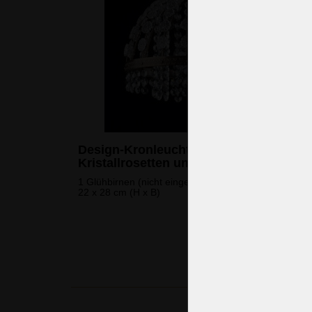
Design-Kronleuchter mit
Kristallrosetten und Strasssteinen
1 Glühbirnen (nicht eingeschlossen)
22 x 28 cm (H x B)
325 
(7.879 CZK