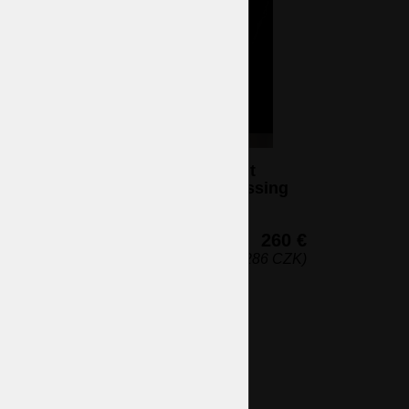
2-armige Strass-Wandleuchte mit
weißen Glaszylindern ANTIK Messing
2 Glühbirnen (nicht eingeschlossen)
25 x 32 cm (H x B)
260 €
(6.286 CZK)