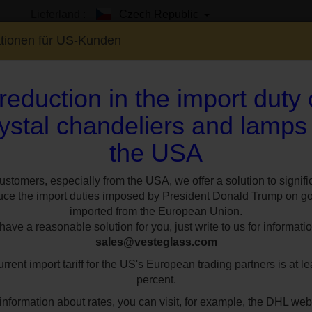
Lieferland :
Czech Republic
ationen für US-Kunden
reduction in the import duty
ystal chandeliers and lamps
the USA
EN
SHOWROOM
SPEZIAL
STILE
RÄUM
e-Kronleuchter
Braun gebeizter 2-Glühbirnen-Kristalllüster mit geschliffene
ustomers, especially from the USA, we offer a solution to signifi
uce the import duties imposed by President Donald Trump on g
imported from the European Union.
Braun gebeizter 2
ave a reasonable solution for you, just write to us for informatio
sales@vesteglass.com
Kristalllüster mit
rrent import tariff for the US's European trading partners is at le
Tropfen
percent.
information about rates, you can visit, for example, the DHL web