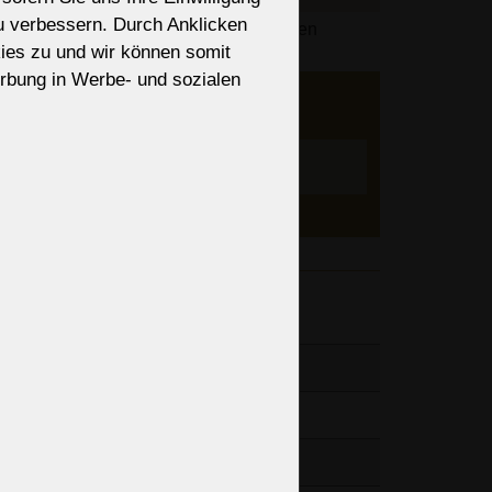
zu verbessern. Durch Anklicken
des Bestellvorgangs basierend auf Ihren
ies zu und wir können somit
lisiert.
rbung in Werbe- und sozialen
er an
ieren?
nen, Art
Einstellen
änge der
“
“
b