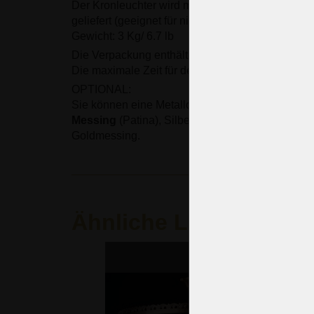
Der Kronleuchter wird mit Aufhängestange und 
geliefert (geeignet für niedrige Decken).
Gewicht: 3 Kg/ 6.7 lb
Die Verpackung enthält keine Glühbirnen.
Die maximale Zeit für den Versand: 14 Tage.
OPTIONAL:
Sie können eine Metalloberfläche bestellen:
Geb
Messing
(Patina), Silber (vernickeltes Messing) 
Goldmessing.
Ähnliche Leuchten