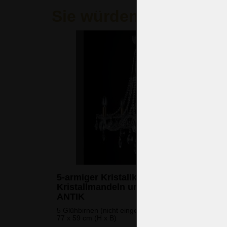
Sie würden auch gern
5-armiger Kristallkronleuchter mit
Kristallmandeln und braunem Metall
ANTIK
5 Glühbirnen (nicht eingeschlossen)
77 x 59 cm (H x B)
616 