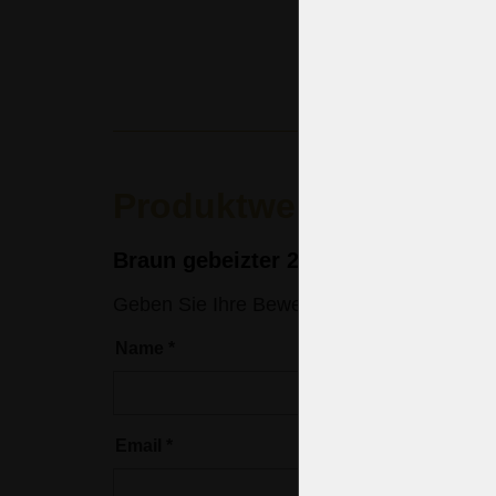
(14.913 CZK
Produktwertung
Braun gebeizter 2-Glühbirnen-Krista
Geben Sie Ihre Bewertung ein
Name
*
Email
*