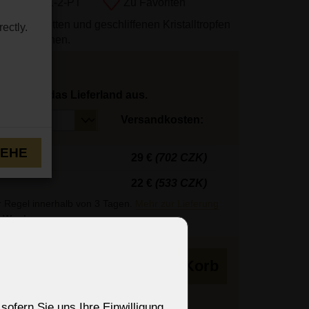
mmer:
7121-2-PT
Zu Favoriten
t Strassketten und geschliffenen Kristalltropfen
ectly.
 2 Glühbirnen.
hlen Sie das Lieferland aus.
Versandkosten:
TEHE
29 €
(702 CZK)
22 €
(533 CZK)
r Regel innerhalb von 3 Tagen.
Mehr zur Lieferung
 Wochen
in den Korb
sofern Sie uns Ihre Einwilligung