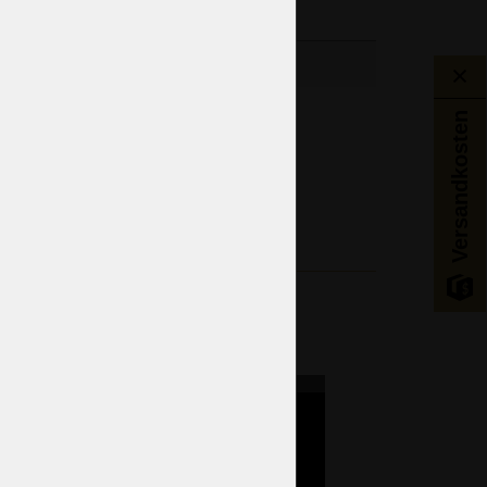
Esszimmer
Versandkosten
Küche
tgenössische - Postmoderne