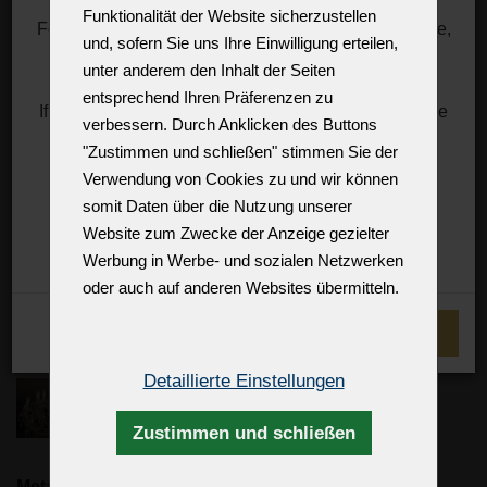
Funktionalität der Website sicherzustellen
For information about rates, you can visit, for example,
und, sofern Sie uns Ihre Einwilligung erteilen,
the DHL website.
unter anderem den Inhalt der Seiten
https://mygts.dhl.com/
entsprechend Ihren Präferenzen zu
If necessary, please contact (you or your importer) the
verbessern. Durch Anklicken des Buttons
US Customs directly.
"Zustimmen und schließen" stimmen Sie der
Thank you for your support and understanding
Verwendung von Cookies zu und wir können
Best regards
somit Daten über die Nutzung unserer
Zdenek Kleprlík
Website zum Zwecke der Anzeige gezielter
+420.721.724.849
Werbung in Werbe- und sozialen Netzwerken
oder auch auf anderen Websites übermitteln.
ICH VERSTEHE
Detaillierte Einstellungen
Zustimmen und schließen
Metallfarbe:
Gold