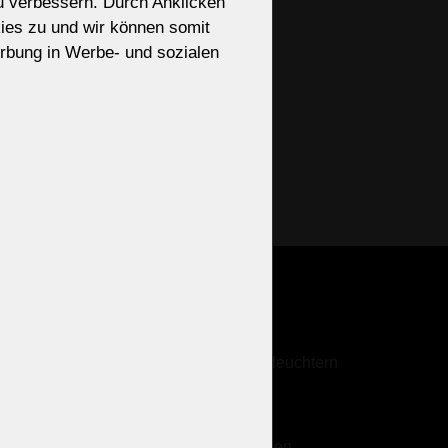
zu verbessern. Durch Anklicken
ies zu und wir können somit
ectly.
rbung in Werbe- und sozialen
chen Schliff versehen
pen können auch in
steile des Leuchters
TEHE
Zusätzliche
Dienstleistungen
Antik-Kronleuchter
Reinigung von Kristallkronleuchtern
Galerie
Kronleuchter mit Metallarmen