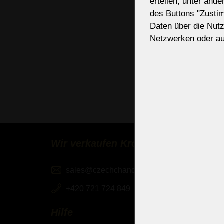
gepr
erteilen, unter and
des Buttons "Zusti
If ne
Daten über die Nut
Netzwerken oder au
Original hohe Gl
Die Glasteile dieser 
und mit klaren oder f
einer All-Color-Ausfü
sind in einer einheit
Wir verkaufen Kronleuchter weltwei
sales@czechchandeliers.com
+420 721 724 849
Hilfe