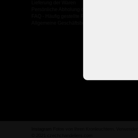
Lieferung der Waren
Persönliche Abholung der Waren
FAQ - Häufig gestellte Fragen
Allgemeine Geschäftsbedingungen (AGB)
Instagram
Fotos von Ihren Kronleuchtern. Verwende
© 2021 czechchandeliers.com