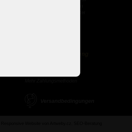
Kronleuchter mit Glasarmen
Theresianische Kronleuchter
Messingguss-Kronleuchter
Strass Kronleuchter
Design Kronleuchter
Design-Sets
Lieferung und Zahlung
Mehr Zahlungsmethoden
Versandbedingungen
Responsive Website von Artweby.cz
,
SEO-Beratung