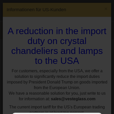
(0)
×
Informationen für US-Kunden
(0)
CS
EN
DE
FR
Lieferland :
Czech
A reduction in the import
Menu
Republic
duty on crystal
Klassische tschechische Kronleuchter
chandeliers and lamps
Strass-Kronleuchter
Korblüster aus Strass mit 6 Glühbirnen und Kristalltropfen
to the USA
Korblüster aus Strass mit 6
For customers, especially from the USA, we offer a
Glühbirnen und Kristalltropfen
solution to significantly reduce the import duties
imposed by President Donald Trump on goods imported
from the European Union.
We have a reasonable solution for you, just write to us
for information at:
sales@vesteglass.com
The current import tariff for the US's European trading
partners is at least ten percent.