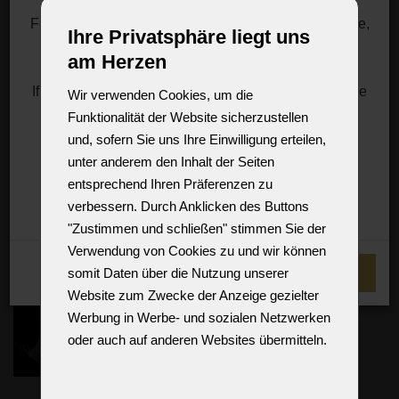
For information about rates, you can visit, for example,
Ihre Privatsphäre liegt uns
the DHL website.
am Herzen
https://mygts.dhl.com/
If necessary, please contact (you or your importer) the
Wir verwenden Cookies, um die
US Customs directly.
Funktionalität der Website sicherzustellen
und, sofern Sie uns Ihre Einwilligung erteilen,
Thank you for your support and understanding
unter anderem den Inhalt der Seiten
Best regards
entsprechend Ihren Präferenzen zu
Zdenek Kleprlík
verbessern. Durch Anklicken des Buttons
+420.721.724.849
"Zustimmen und schließen" stimmen Sie der
Verwendung von Cookies zu und wir können
ICH VERSTEHE
somit Daten über die Nutzung unserer
Website zum Zwecke der Anzeige gezielter
Werbung in Werbe- und sozialen Netzwerken
oder auch auf anderen Websites übermitteln.