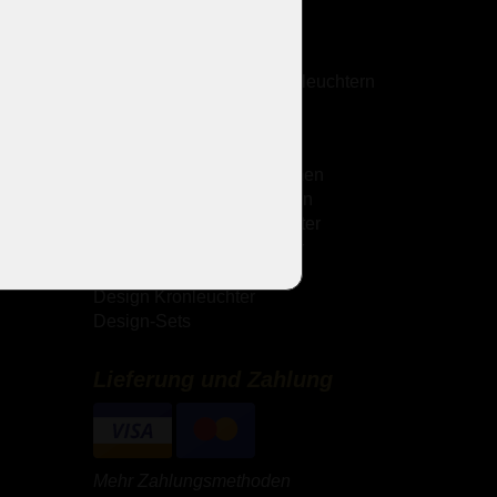
Dienstleistungen
Antik-Kronleuchter
Reinigung von Kristallkronleuchtern
Galerie
Kronleuchter mit Metallarmen
Kronleuchter mit Glasarmen
Theresianische Kronleuchter
Messingguss-Kronleuchter
Strass Kronleuchter
Design Kronleuchter
Design-Sets
Lieferung und Zahlung
Mehr Zahlungsmethoden