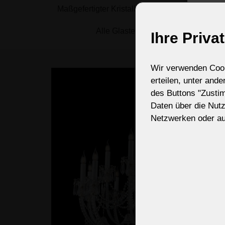
Maßgefertigter Kristalllüster nach dem Origin
von Kristalll
If ne
Alle Glasteile des Kronleuchters si
Ihre Priva
Wir verwenden Cooki
erteilen, unter and
des Buttons "Zusti
Daten über die Nut
Netzwerken oder au