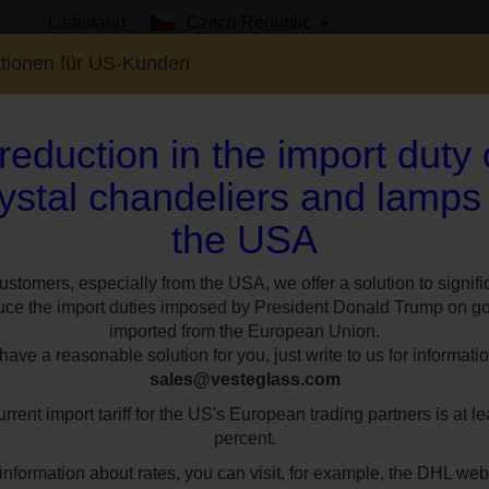
Lieferland :
Czech Republic
ationen für US-Kunden
reduction in the import duty
ystal chandeliers and lamps
the USA
EN
SHOWROOM
SPEZIAL
STILE
RÄUM
hter mit verzierten Glasarmen (geschliffene Glocken und spitze Prismen)
ustomers, especially from the USA, we offer a solution to signifi
uce the import duties imposed by President Donald Trump on g
Schlosskristall-Kron
imported from the European Union.
ave a reasonable solution for you, just write to us for informatio
sales@vesteglass.com
asarmen (geschliffe
rrent import tariff for the US's European trading partners is at le
spitze Prismen)
percent.
information about rates, you can visit, for example, the DHL web