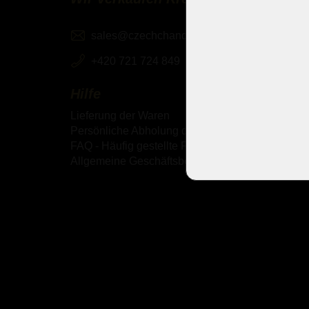
sales@czechchandeliers.com
+420 721 724 849
Hilfe
Lieferung der Waren
Persönliche Abholung der Waren
FAQ - Häufig gestellte Fragen
Allgemeine Geschäftsbedingungen (AGB)