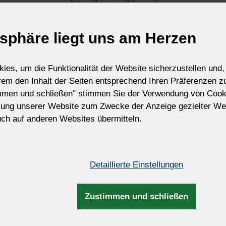
https://mygts.dhl.com/
almodell des tschechischen Glasmeisters Josef Palme (1701-1747
üstern in den böhmischen Ländern - Kamenický Šenov (deutsch
cessary, please contact (you or your importer) the US Customs dir
nd handgeschliffen und mundgeblasen. Erstaunliche Hängeleuchte
tsphäre liegt uns am Herzen
Thank you for your support and understanding
Best regards
Zdenek Kleprlík
es, um die Funktionalität der Website sicherzustellen und, 
+420.721.724.849
erem den Inhalt der Seiten entsprechend Ihren Präferenzen 
mmen und schließen" stimmen Sie der Verwendung von Cook
zung unserer Website zum Zwecke der Anzeige gezielter We
ICH VERS
ch auf anderen Websites übermitteln.
Detaillierte Einstellungen
Zustimmen und schließen