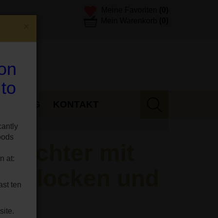
Meine Favoriten
(0)
Mein Warenkorb
(0)
×
 on
 to
E
BLOG
KONTAKT
cantly
oods
leuchter mit
n at:
ne Glocken und
ast ten
site.