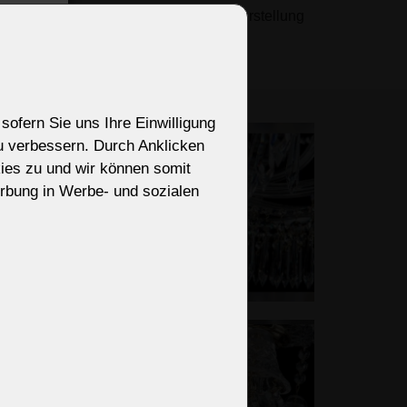
), dem Begründer der Tradition der Herstellung
 Steinschönau)
ectly.
 für antike oder Schloss-Interieurs.
sofern Sie uns Ihre Einwilligung
zu verbessern. Durch Anklicken
ies zu und wir können somit
rbung in Werbe- und sozialen
TEHE