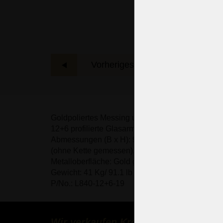
Vorheriges Beispiel
Das 
Goldpoliertes Messing und handgeschliffenes Kri
12+6 profilierte Glasarme - 18x E14 / E12 (für de
Abmessungen (B x H): 90 x 95 cm/ 36,7 "x38,8"
(ohne Kette gemessen).
Metalloberfläche: Gold glänzend (Messing poliert
Gewicht: 41 Kg/ 91.1 lb
P/No.: L840-12+6-19
Wir verkaufen Kronleuchter weltwei