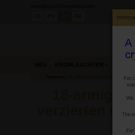
sales@czechchandeliers.com
CS
EN
DE
FR
Inform
A 
cr
NEU
KRONLEUCHTER
LAMP
Showroom
18-armiger Schlosskristall-Kronleuc
For c
red
18-armiger 
We h
verzierten Gl
The cu
For 