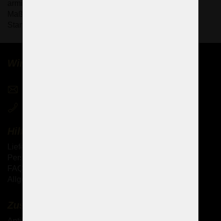
armig
Maße (B x H): 89 x 76 cm, 8 Glühbirnen E14/E12 (US-
Standard).
Wir verkaufen Kronleuchter weltweit
sales@czechchandeliers.com
+420 721 724 849
Hilfe
Lieferung der Waren
Persönliche Abholung der Waren
FAQ - Häufig gestellte Fragen
Allgemeine Geschäftsbedingungen (AGB)
Zusätzliche Dienstleistungen
Antik-Kronleuchter