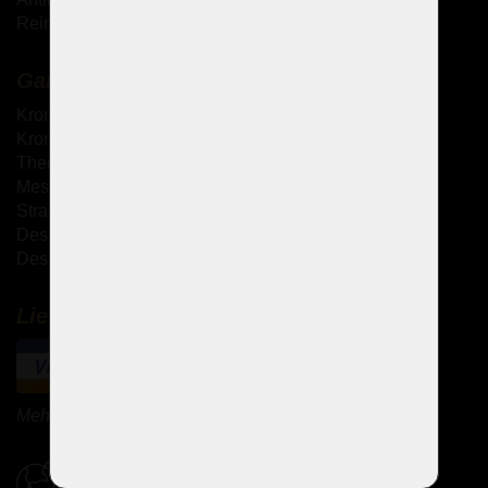
Reinigung von Kristallkronleuchtern
Galerie
Kronleuchter mit Metallarmen
Kronleuchter mit Glasarmen
Theresianische Kronleuchter
Messingguss-Kronleuchter
Strass Kronleuchter
Design Kronleuchter
Design-Sets
Lieferung und Zahlung
Mehr Zahlungsmethoden