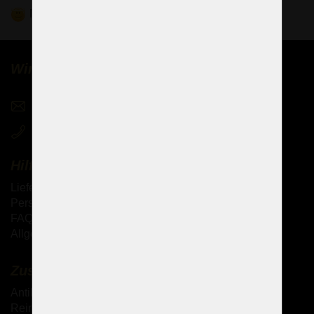
Mehr
Wir verkaufen Kronleuchter weltweit
sales@czechchandeliers.com
+420 721 724 849
Hilfe
Lieferung der Waren
Persönliche Abholung der Waren
FAQ - Häufig gestellte Fragen
Allgemeine Geschäftsbedingungen (AGB)
Zusätzliche Dienstleistungen
Antik-Kronleuchter
Reinigung von Kristallkronleuchtern