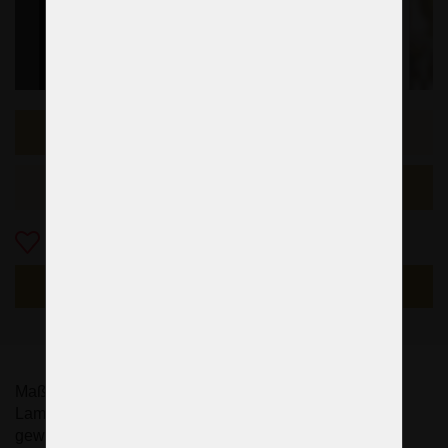
Vorheriges Beispiel
Das folgende Beispiel
Zu Favoriten
NACHFRAGEN
Maßanfertigung - alle angebotenen Kronleuchter und
Lampen im Bohemia-Baccarat-Stil können in der
gewünschten Farbversion hergestellt werden