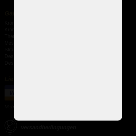
Galerie
Kronleuchter mit Metallarmen
Kronleuchter mit Glasarmen
Theresianische Kronleuchter
Messingguss-Kronleuchter
Strass Kronleuchter
Design Kronleuchter
Design-Sets
Lieferung und Zahlung
Mehr Zahlungsmethoden
Versandbedingungen