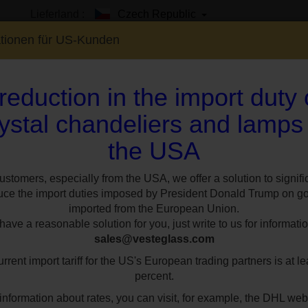
Lieferland :
Czech Republic
ationen für US-Kunden
reduction in the import duty
ystal chandeliers and lamps
the USA
EN
SHOWROOM
SPEZIAL
STILE
RÄUM
Glasarmen
TL aus glattem Kristallglas
Elegante Kristall-Tischlampe m
ustomers, especially from the USA, we offer a solution to signifi
uce the import duties imposed by President Donald Trump on g
imported from the European Union.
Elegante Kristall
ave a reasonable solution for you, just write to us for informatio
sales@vesteglass.com
Armen und Glassp
rrent import tariff for the US's European trading partners is at le
Eiszapfen)
percent.
information about rates, you can visit, for example, the DHL web