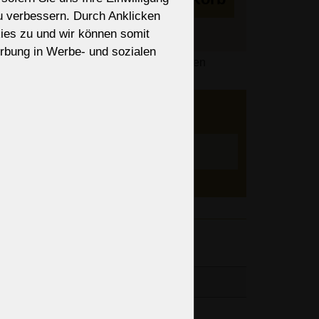
zu verbessern. Durch Anklicken
ies zu und wir können somit
rbung in Werbe- und sozialen
des Bestellvorgangs basierend auf Ihren
lisiert.
er an
ieren?
nen, Art
Einstellen
änge der
9“
9“