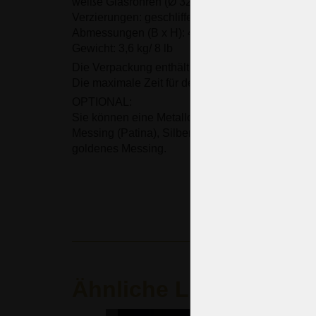
weiße Glasröhren (Ø 32 mm), die el. Fassungen
Verzierungen: geschliffene Kristalltropfen
Abmessungen (B x H): 49 x 65 cm / 19,3 x 25,6
Gewicht: 3,6 kg/ 8 lb
Die Verpackung enthält keine Glühbirnen.
Die maximale Zeit für den Versand: 2 Wochen
OPTIONAL:
Sie können eine Metalloberfläche bestellen: Bra
Messing (Patina), Silber (vernickeltes Messing) o
goldenes Messing.
Ähnliche Leuchten