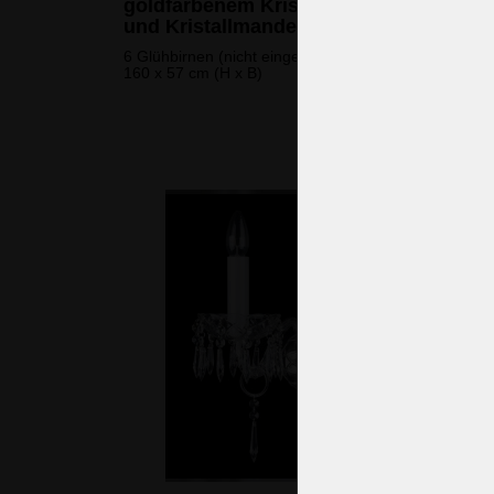
goldfarbenem Kristall mit Metallarmen
und Kristallmandeln
6 Glühbirnen (nicht eingeschlossen)
160 x 57 cm (H x B)
834 
(20.238 CZK