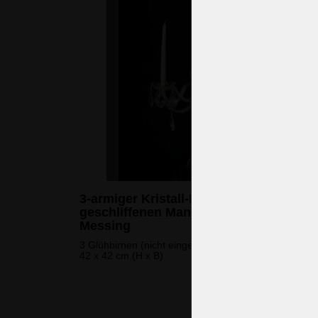
3-armiger Kristall-Kerzenhalter mit
geschliffenen Mandeln - Gold poliertes
Messing
3 Glühbirnen (nicht eingeschlossen)
42 x 42 cm (H x B)
278 
(6.750 CZK