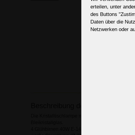
erteilen, unter and
des Buttons "Zusti
Daten über die Nut
Netzwerken oder au
Beschreibung des Kronleuchters
Die Kristalltischlampe mit 4 gedrehten Glasarme
Bleikristallglas.
4 Glühbirnen 40W E-14/ E12 (US-Standard), Mes