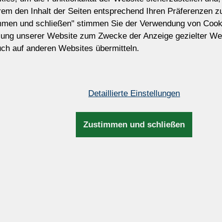
425 €
erem den Inhalt der Seiten entsprechend Ihren Präferenzen 
(10.306 CZK)
mmen und schließen" stimmen Sie der Verwendung von Cook
zung unserer Website zum Zwecke der Anzeige gezielter We
Preis ohne MwSt. Die Steuer wird während 
ch auf anderen Websites übermitteln.
Rechnungs- und Versandinformationen aktua
Passen Sie diesen Kronleucht
Möchten Sie diesen Kronleuchter modifiz
Detaillierte Einstellungen
Wir können die Größe, Anzahl der Glühbir
und Farbe der Garnituren, Metallfarbe, L
Aufhängung usw. anpassen.
Zustimmen und schließen
Maße und Zusatzinfos
n - geformtes
Höhe:
65cm / 25,5
sing glänzend,
Breite:
49cm / 19,2