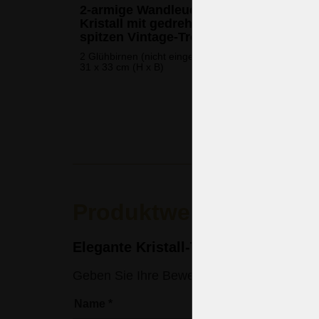
2-armige Wandleuchte in silbernem
Kristall mit gedrehten Glasarmen und
spitzen Vintage-Tropfen
2 Glühbirnen (nicht eingeschlossen)
31 x 33 cm (H x B)
139 
(3.383 CZK
Produktwertung
Elegante Kristall-Tischlampe mit 4 
Geben Sie Ihre Bewertung ein
Name
*