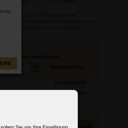
mmer:
SE-0500-
Zu Favoriten
ectly.
istallglas. Diese Tischleuchte findet
ie Wohnungseinrichtung. Natürlich können Sie
wenden - Sie können auch eine kleinere 2-
hlen Sie das Lieferland aus.
TEHE
Versandkosten:
31 €
(752 CZK)
23 €
(558 CZK)
r Regel innerhalb von 3 Tagen.
Mehr zur Lieferung
is 3 Wochen
in den Korb
sofern Sie uns Ihre Einwilligung