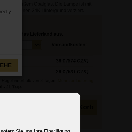
senem weißem Opalglas. Die Lampe ist mit
inem goldenen 24K Hintergrund verziert.
ectly.
hlen Sie das Lieferland aus.
Versandkosten:
36 €
(874 CZK)
TEHE
26 €
(631 CZK)
r Regel innerhalb von 3 Tagen.
Mehr zur Lieferung
0 - 21 Tage
in den Korb
sofern Sie uns Ihre Einwilligung