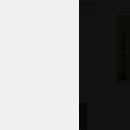
Schlafzimmer
Versandkosten
Wohnzimmer
Eingangshalle
Böhmisches Hoch-Email