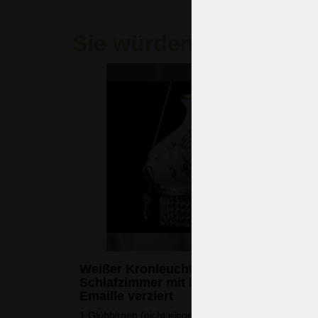
Sie würden auch gern
Weißer Kronleuchter für das
Schlafzimmer mit böhmischen hohen
Emaille verziert
1 Glühbirnen (nicht eingeschlossen)