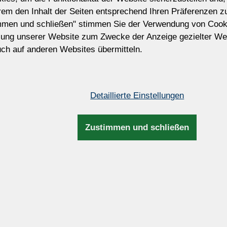
Preis ohne MwSt. Die Steuer wird während 
erem den Inhalt der Seiten entsprechend Ihren Präferenzen 
Rechnungs- und Versandinformationen aktua
mmen und schließen" stimmen Sie der Verwendung von Cook
Passen Sie diesen Kronleucht
zung unserer Website zum Zwecke der Anzeige gezielter We
ch auf anderen Websites übermitteln.
Möchten Sie diesen Kronleuchter modifiz
Wir können die Größe, Anzahl der Glühbir
und Farbe der Garnituren, Metallfarbe, L
Aufhängung usw. anpassen.
Detaillierte Einstellungen
Zustimmen und schließen
Maße und Zusatzinfos
armen und
Höhe:
88cm / 
Markt)
Breite:
61cm / 
Bruttogewicht:
11kg / 
Anzahl Glühbirnen:
7