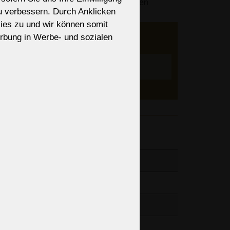
des Bestellvorgangs basierend auf Ihren
zu verbessern. Durch Anklicken
lisiert.
ies zu und wir können somit
er an
rbung in Werbe- und sozialen
ieren?
nen, Art
Einstellen
änge der
34,65“
24,02“
24,26lb