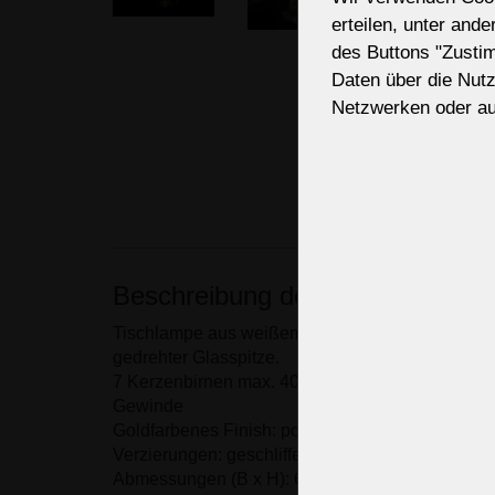
erteilen, unter and
des Buttons "Zusti
Daten über die Nut
Netzwerken oder au
Beschreibung des Kronleuchters
Tischlampe aus weißem Kristallglas mit 7 Glas
gedrehter Glasspitze.
7 Kerzenbirnen max. 40W, E14/ E12 (für den US-
Gewinde
Goldfarbenes Finish: poliertes Messing.
Verzierungen: geschliffene Kristallmandeln.
Abmessungen (B x H): 61 x 88 cm/24,9 "x35,9"