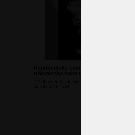
Handbemalte Lampe auf einem Tisch -
Böhmische hohe Emaille "Blumen"
1 Glühbirnen (nicht eingeschlossen)
32 x 17 cm (H x B)
240 
(5.826 CZK