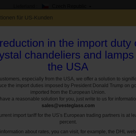
Lieferland :
Czech Republic
ationen für US-Kunden
reduction in the import duty
ystal chandeliers and lamps
the USA
EN
SHOWROOM
SPEZIAL
STILE
RÄUM
Glasarmen
TL aus farbigem Glas
Luxuriöse große 7-armige Tischleu
ustomers, especially from the USA, we offer a solution to signifi
uce the import duties imposed by President Donald Trump on g
imported from the European Union.
Luxuriöse große 
ave a reasonable solution for you, just write to us for informatio
sales@vesteglass.com
Tischleuchte aus
rrent import tariff for the US's European trading partners is at le
percent.
Metallfarbe:
Gold
Artikelnu
information about rates, you can visit, for example, the DHL web
7-SM-whit