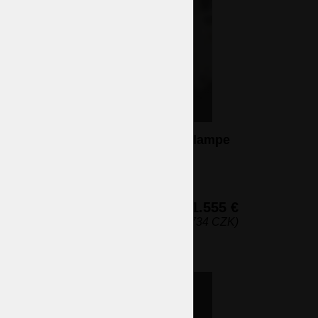
5 Arme Weiße hohe Kristall Stehlampe
mit Glasblumen auf dem Gold
Hintergrund
5 Glühbirnen (nicht eingeschlossen)
149 x 52 cm (H x B)
1.555 €
(37.734 CZK)