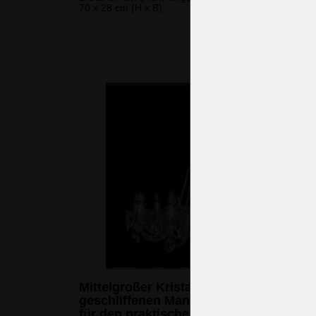
70 x 28 cm (H x B)
275 
(6.677 CZK
Mittelgroßer Kristallkronleuchter mit
geschliffenen Mandeln und 10 Armen
für den praktischen Gebrauch