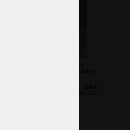
Elegante Kristall-Tischlampe mit 4
Armen und Glasspitze (Glas-Eiszapfen)
4 Glühbirnen (nicht eingeschlossen)
65 x 49 cm (H x B)
425 €
(10.306 CZK)