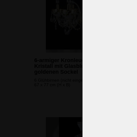
6-armiger Kronleuchter aus weißem
Kristall mit Glasblumen auf einem
goldenen Sockel
6 Glühbirnen (nicht eingeschlossen)
67 x 77 cm (H x B)
1.168 
(28.345 CZK