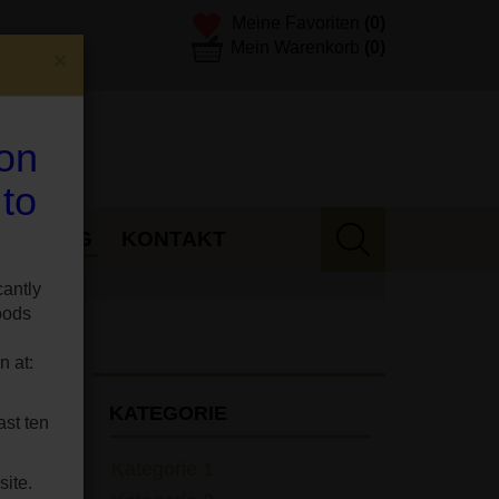
Meine Favoriten
(0)
Mein Warenkorb
(0)
×
 on
 to
E
BLOG
KONTAKT
cantly
oods
n at:
KATEGORIE
ast ten
Kategorie 1
site.