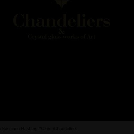
n Sie einen Hashtag #CzechChandeliers