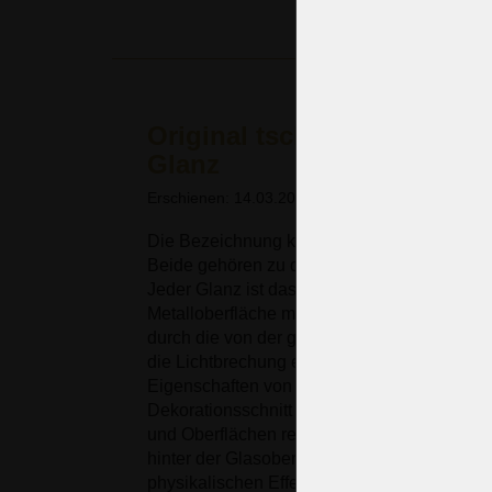
Original tschechischer Kris
Glanz
Erschienen: 14.03.2018
Die Bezeichnung klares Bleikristallglas vermi
Beide gehören zu den grundlegenden Eigens
Jeder Glanz ist das Ergebnis der Reflexion v
Metalloberfläche mit dem Glanz von Kristallgl
durch die von der glatten Oberfläche reflekt
die Lichtbrechung entsteht, die von der Z
Eigenschaften von Kristallglas kommen erst 
Dekorationsschnitt ermöglicht es, dass der 
und Oberflächen reflektiert wird. Wenn die
hinter der Glasoberfläche reflektiert werden
physikalischen Effekt der Spiegelung (ähnl