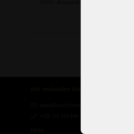
FOTO - Beispiel für sandgestrahltes Glas m
Wir verkaufen Kronleuchter weltwei
sales@czechchandeliers.com
+420 721 724 849
Hilfe