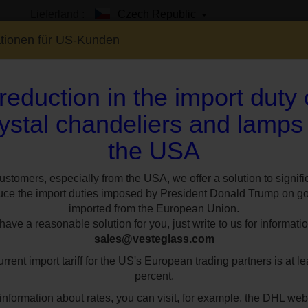
Lieferland :
Czech Republic
ationen für US-Kunden
reduction in the import duty
ystal chandeliers and lamps
the USA
EN
SHOWROOM
SPEZIAL
STILE
RÄUM
ustomers, especially from the USA, we offer a solution to signifi
uce the import duties imposed by President Donald Trump on g
imported from the European Union.
ave a reasonable solution for you, just write to us for informatio
sales@vesteglass.com
llen tschechischen
rrent import tariff for the US's European trading partners is at le
percent.
information about rates, you can visit, for example, the DHL web