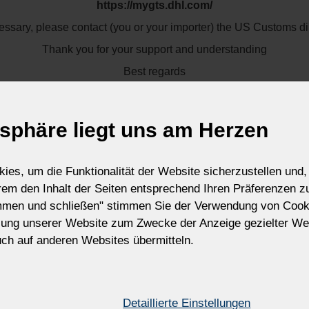
https://mygts.dhl.com/
erstellung von farbigem, transparentem Glas verwendet, das in
cessary, please contact (you or your importer) the US Customs dir
um Einsatz kommt. Die endgültige Farbwirkung wird außerdem du
trium, Kalium, Blei usw.) und durch die Art des Schmelzens -
Thank you for your support and understanding
tion ohne Sauerstoff - beeinflusst.
Best regards
Zdenek Kleprlík
+420.721.724.849
tsphäre liegt uns am Herzen
ICH VERS
es, um die Funktionalität der Website sicherzustellen und, 
erem den Inhalt der Seiten entsprechend Ihren Präferenzen 
mmen und schließen" stimmen Sie der Verwendung von Cook
zung unserer Website zum Zwecke der Anzeige gezielter We
ch auf anderen Websites übermitteln.
 Uranglas. Zwei leuchtende Pyramiden in einer Reihe erzeu
Detaillierte Einstellungen
Ganzer Artikel