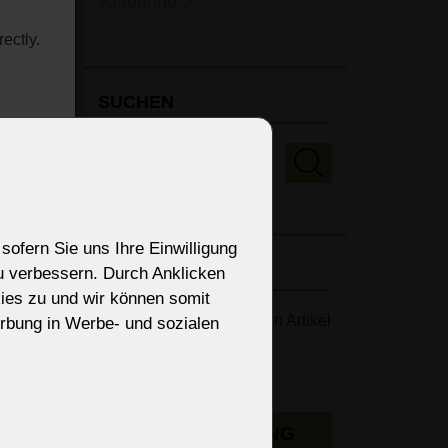
Kategorie 2
ectly.
rch
 so
SUCHEN
TEHE
sofern Sie uns Ihre Einwilligung
NEWSLETTER
zu verbessern. Durch Anklicken
ies zu und wir können somit
Möchten Sie die neuesten Artikel
rbung in Werbe- und sozialen
per E-Mail erhalten?
gen
 ►