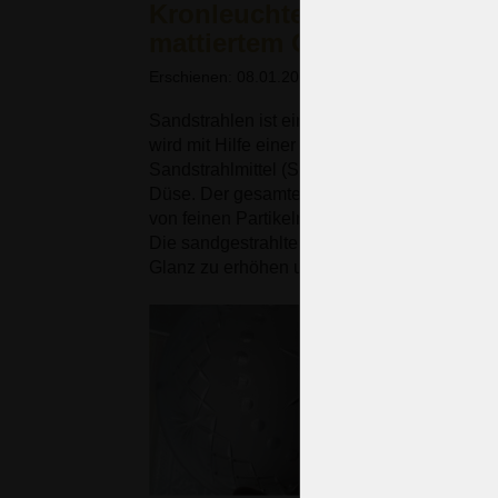
Kronleuchter, Lampen und 
mattiertem Glas
Erschienen: 08.01.2018
Sandstrahlen ist eine relativ beliebte Vere
wird mit Hilfe einer pneumatischen Vorrichtu
Sandstrahlmittel (Sand oder Korund einer be
Düse. Der gesamte Prozess findet in einer V
von feinen Partikeln aus dem Sandstrahlpro
Die sandgestrahlte Glasoberfläche ist rau u
Glanz zu erhöhen und Dellen zu entfernen.