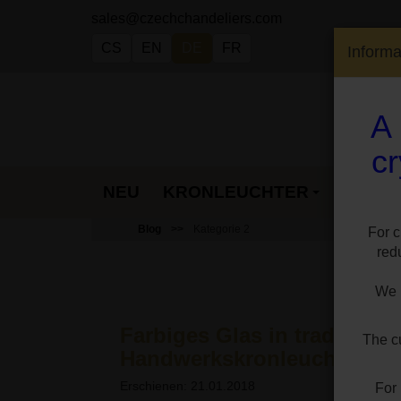
sales@czechchandeliers.com
CS
EN
DE
FR
Inform
A 
cr
NEU
KRONLEUCHTER
LAMP
Blog
Kategorie 2
For c
red
We h
Farbiges Glas in traditione
The cu
Handwerkskronleuchtern
Erschienen: 21.01.2018
For 