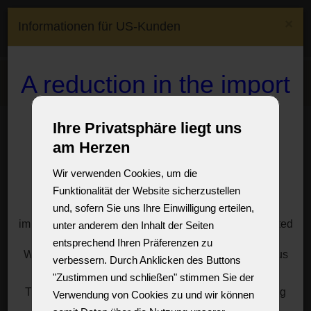
(0)
×
Informationen für US-Kunden
(0)
CS
EN
DE
FR
Lieferland :
Czech
A reduction in the import
Menu
Republic
duty on crystal
Lampen
Laternen & Design-Lampen
Ihre Privatsphäre liegt uns
chandeliers and lamps
Lampen und Laternen an der Wand
am Herzen
to the USA
Wandlaternen und
Wir verwenden Cookies, um die
Designleuchten und zur
Funktionalität der Website sicherzustellen
For customers, especially from the USA, we offer a
Wandmontage
und, sofern Sie uns Ihre Einwilligung erteilen,
solution to significantly reduce the import duties
imposed by President Donald Trump on goods imported
unter anderem den Inhalt der Seiten
Dekorative Wandlaternen und Lampen mit
from the European Union.
entsprechend Ihren Präferenzen zu
Glasabdeckungen und Schirmen.
We have a reasonable solution for you, just write to us
verbessern. Durch Anklicken des Buttons
MEHR INFO
for information at:
sales@vesteglass.com
"Zustimmen und schließen" stimmen Sie der
The current import tariff for the US's European trading
Verwendung von Cookies zu und wir können
partners is at least ten percent.