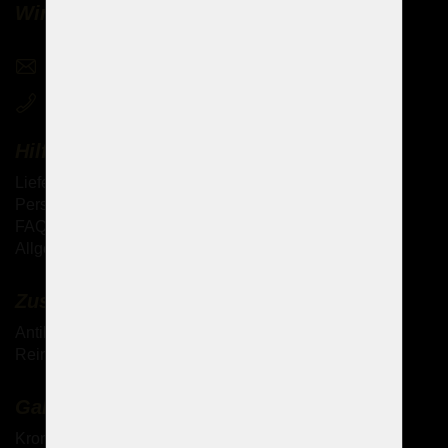
Wir verkaufen Kronleuchter weltweit
sales@czechchandeliers.com
+420 721 724 849
Hilfe
Lieferung der Waren
Persönliche Abholung der Waren
FAQ - Häufig gestellte Fragen
Allgemeine Geschäftsbedingungen (AGB)
Zusätzliche Dienstleistungen
Antik-Kronleuchter
Reinigung von Kristallkronleuchtern
Galerie
Kronleuchter mit Metallarmen