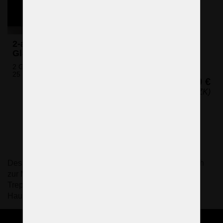
2-armige Strass-Wandleuchte mit weißen
Glaszylindern ANTIK Messing
2 Glühbirnen (nicht eingeschlossen)
25 x 32 cm (H x B)
260 €
(6.286 CZK)
Design-Wandleuchten für den Innen- und Außenbereich
zur Montage an der Wand des Zimmers, im Flur, am
Treppenhaus, aber auch an den Außenwänden des
Hauses.