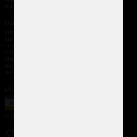
Reinigung von Kristallkronleuchtern
Galerie
Kronleuchter mit Metallarmen
Kronleuchter mit Glasarmen
Theresianische Kronleuchter
Messingguss-Kronleuchter
Strass Kronleuchter
Design Kronleuchter
Design-Sets
Lieferung und Zahlung
Mehr Zahlungsmethoden