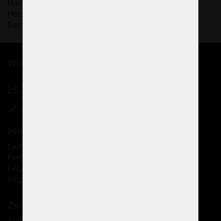
Handbemalt in Hochemail - Arabesken
Höhe: 30,5 cm
Best.-Nr.: 34-80838-0-00511-305
Wir verkaufen Kronleuchter weltweit
sales@czechchandeliers.com
+420 721 724 849
Hilfe
Lieferung der Waren
Persönliche Abholung der Waren
FAQ - Häufig gestellte Fragen
Allgemeine Geschäftsbedingungen (AGB)
Zusätzliche Dienstleistungen
Antik-Kronleuchter