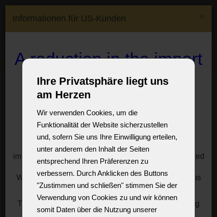
(0)
×
Informationen für US-Kunden
(0)
CS
EN
DE
FR
Lieferland :
Czech
A reduction in the import
Menu
Republic
duty on crystal
Ihre Privatsphäre liegt uns
Showroom
Leuchten mit Glasarmen
chandeliers and lamps
12-armiger schwarzer Kristallkronleuchter "Black & Gold" mit
am Herzen
vergoldeten Armen
to the USA
Wir verwenden Cookies, um die
12-armiger schwarzer
Funktionalität der Website sicherzustellen
Kristallkronleuchter "Black &
For customers, especially from the USA, we offer a
und, sofern Sie uns Ihre Einwilligung erteilen,
solution to significantly reduce the import duties
Gold" mit vergoldeten Armen
unter anderem den Inhalt der Seiten
imposed by President Donald Trump on goods imported
entsprechend Ihren Präferenzen zu
from the European Union.
Erstaunlicher Kontrast zwischen SCHWARZ & GOLD.
verbessern. Durch Anklicken des Buttons
We have a reasonable solution for you, just write to us
Gedrehte Glasarme, vergoldet mit 24 Karat Gold.
"Zustimmen und schließen" stimmen Sie der
for information at:
sales@vesteglass.com
Verwendung von Cookies zu und wir können
The current import tariff for the US's European trading
somit Daten über die Nutzung unserer
partners is at least ten percent.