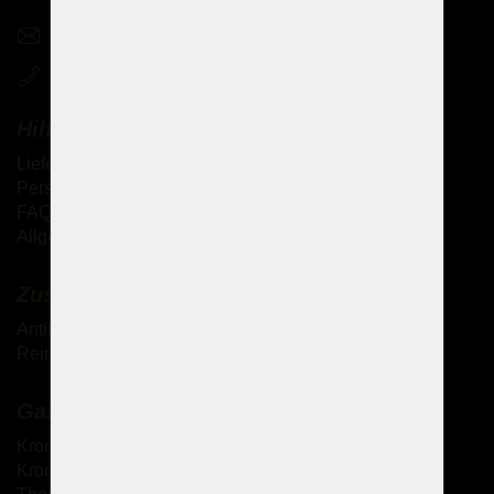
sales@czechchandeliers.com
+420 721 724 849
Hilfe
Lieferung der Waren
Persönliche Abholung der Waren
FAQ - Häufig gestellte Fragen
Allgemeine Geschäftsbedingungen (AGB)
Zusätzliche Dienstleistungen
Antik-Kronleuchter
Reinigung von Kristallkronleuchtern
Galerie
Kronleuchter mit Metallarmen
Kronleuchter mit Glasarmen