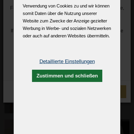
Verwendung von Cookies zu und wir können
For information about rates, you can visit, for example,
somit Daten über die Nutzung unserer
the DHL website.
Website zum Zwecke der Anzeige gezielter
https://mygts.dhl.com/
Werbung in Werbe- und sozialen Netzwerken
If necessary, please contact (you or your importer) the
oder auch auf anderen Websites übermitteln.
US Customs directly.
Thank you for your support and understanding
Best regards
Detaillierte Einstellungen
Zdenek Kleprlík
+420.721.724.849
Zustimmen und schließen
ICH VERSTEHE