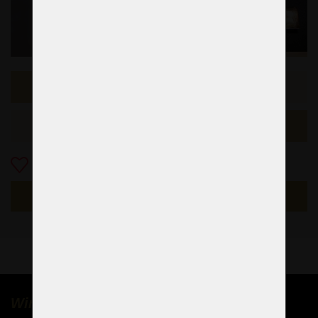
Vorheriges Beispiel
Das folgende Beispiel
Zu Favoriten
NACHFRAGEN
Wir verkaufen Kronleuchter weltweit