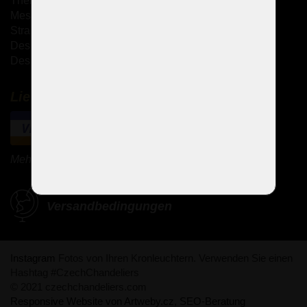
Theresianische Kronleuchter
Messingguss-Kronleuchter
Strass Kronleuchter
Design Kronleuchter
Design-Sets
Lieferung und Zahlung
Mehr Zahlungsmethoden
Versandbedingungen
Instagram
Fotos von Ihren Kronleuchtern. Verwenden Sie einen
Hashtag #CzechChandeliers
© 2021 czechchandeliers.com
Responsive Website von Artweby.cz
,
SEO-Beratung