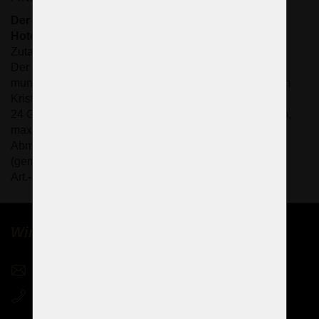
Der kleinere Kronleuchter im Hoteleingang vor der
Hotelrezeption
Zutaten: Kristallmandeln (zwei Sorten)
Der Körper des Kronleuchters besteht aus
mundgeblasenem und handgeschliffenem, extra klarem
Kristallglas.
24 Glasarme: 24 Kerzenbirnen E14/E12 (US-Standard),
max. 40 Watt
Abmessungen (B x H): 120 x 103 cm/ 49" x 42"
(gemessen ohne Kette/Aufhängestange).
Art.-Nr.: 2170-12+6+6-Z
Wir verkaufen Kronleuchter weltweit
sales@czechchandeliers.com
+420 721 724 849