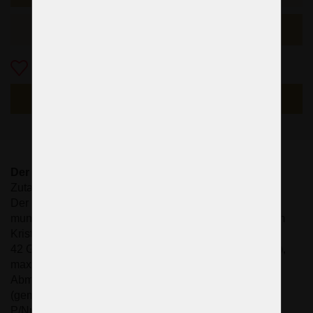
Das folgende Beispiel
Zu Favoriten
NACHFRAGEN
Der große Kristallkronleuchter im Hotelrestaurant
Zutaten: Kristallmandeln (zwei Sorten)
Der Körper des Kronleuchters besteht aus
mundgeblasenem und handgeschliffenem, extra klarem
Kristallglas.
42 Glasarme: 42 Kerzenbirnen E14/E12 (US-Standard),
max. 40 Watt
Abmessungen (B x H): 165 x 130 cm/ 67,2" x 53,1"
(gemessen ohne Kette/Aufhängestange).
P/Nr.: 1190-42-Z