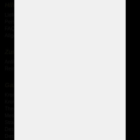
Hilfe
Lieferung der Waren
Persönliche Abholung der Waren
FAQ - Häufig gestellte Fragen
Allgemeine Geschäftsbedingungen (AGB)
Zusätzliche Dienstleistungen
Antik-Kronleuchter
Reinigung von Kristallkronleuchtern
Galerie
Kronleuchter mit Metallarmen
Kronleuchter mit Glasarmen
Theresianische Kronleuchter
Messingguss-Kronleuchter
Strass Kronleuchter
Design Kronleuchter
Design-Sets