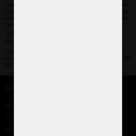
sowie der Leuchtmittel im Glasaufbau lässt sich mit einem
Dimmer stufenlos regulieren. Nach unserem Eingriff ist es
wieder ein technisch neuer Kronleuchter, der ein weiteres
Jahrhundert lang funktionieren kann.
Fotos (8-11) - Aktuelles Angebot sehr ähnlicher
Kronleuchter
Häufig hergestellte Korbleuchter mit Kristallprismen. Wir
passen die Größe und Parameter des Kronleuchters an die
Wünsche des Kunden an.
Wir verkaufen Kronleuchter weltweit
sales@czechchandeliers.com
+420 721 724 849
Hilfe