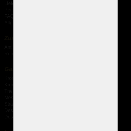
Lieferung der Waren
Persönliche Abholung der Waren
FAQ - Häufig gestellte Fragen
Allgemeine Geschäftsbedingungen (AGB)
Zusätzliche Dienstleistungen
Antik-Kronleuchter
Reinigung von Kristallkronleuchtern
Galerie
Kronleuchter mit Metallarmen
Kronleuchter mit Glasarmen
Theresianische Kronleuchter
Messingguss-Kronleuchter
Strass Kronleuchter
Design Kronleuchter
Design-Sets