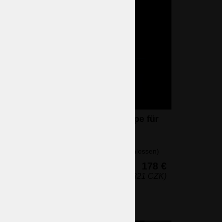
Weiße stylische Lampe für
mit
den Nachttisch aus
Opalglas
1 Glühbirnen (nicht eingeschlossen)
37 x 18 cm (H x B)
ossen)
178 €
352 €
(4.321 CZK)
6 CZK)