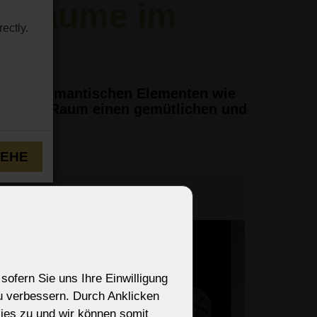
nenräume im
ectly.
en und romantischen Elementen wie
hen jedem Raum einen gemütlichen und
TEHE
sofern Sie uns Ihre Einwilligung
zu verbessern. Durch Anklicken
ies zu und wir können somit