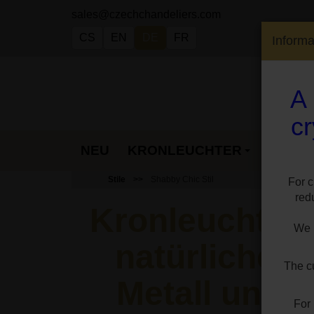
sales@czechchandeliers.com
CS
EN
DE
FR
Inform
A 
cr
NEU
KRONLEUCHTER
LAMP
Stile
Shabby Chic Stil
For c
red
Kronleuchter 
We h
natürlichen M
The cu
Metall und S
For 