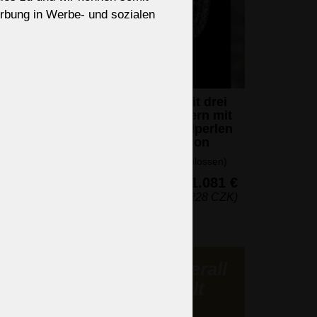
rbung in Werbe- und sozialen
it
Korb-Kristalllüster mit drei
spiralförmigen Bändern mit
geschliffenen Kristallperlen
- die klassische Version
ssen)
7 Glühbirnen (nicht eingeschlossen)
077 €
62 x 46 cm (H x B)
1.081 €
6 CZK)
(26.228 CZK)
Transport überall
auf der Welt