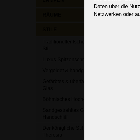
LAMPEN
Daten über die Nut
Netzwerken oder au
RÄUME
STILE
Traditioneller tschechischer
Sech
Stil
Kron
Metal
Luxus-Spitzenschnitt PK500
Glas
Vergoldet & handgeschliffen
6 Glüh
100 x 
Gefärbtes & überfangenes
Glas
Böhmisches Hoch-Email
Sandgestrahltes Glas mit
Handschliff
Der königliche Stil von Maria
Theresia