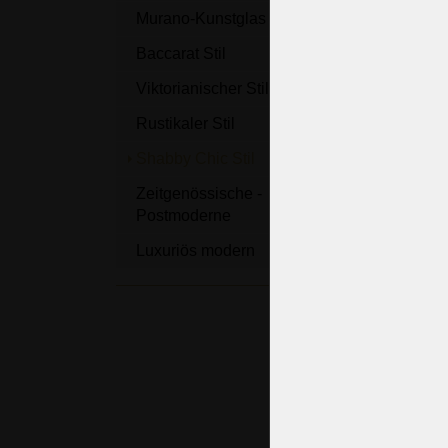
Murano-Kunstglas Stil
Baccarat Stil
Viktorianischer Stil
Rustikaler Stil
Shabby Chic Stil
6-ar
Zeitgenössische -
Krist
Postmoderne
Mess
tulp
Luxuriös modern
Lich
6 Glüh
63 x 6