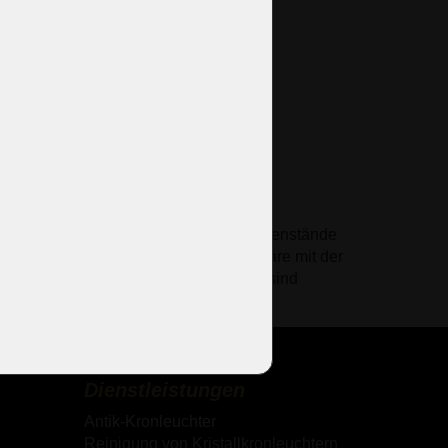
ssen)
294 €
5 CZK)
erbinden und oft ältere gebrauchte Gegenstände
romantische oder gemütliche Atmosphäre mit der
tze, Malerei und andere Dekorationen sind
Zusätzliche
Dienstleistungen
Antik-Kronleuchter
Reinigung von Kristallkronleuchtern