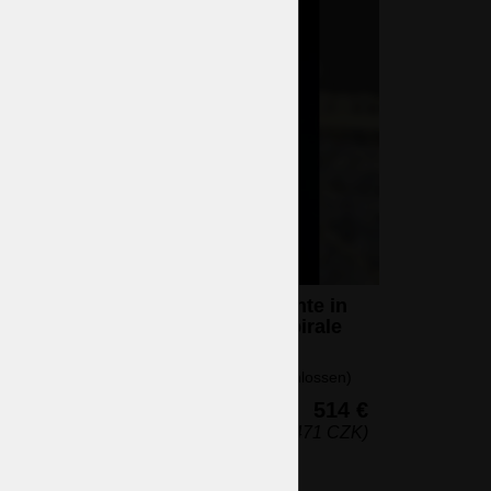
er
llung
htern
Kleinere Deckenleuchte in
ngen an
Form einer Strass-Spirale
mit zwei Glühbirnen
n
2 Glühbirnen (nicht eingeschlossen)
htern
41 x 25 cm (H x B)
514 €
(12.471 CZK)