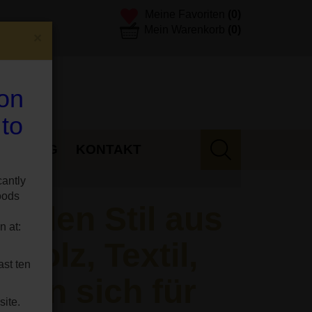
Meine Favoriten
(0)
Mein Warenkorb
(0)
×
 on
 to
E
BLOG
KONTAKT
cantly
oods
kalen Stil aus
n at:
 Holz, Textil,
ast ten
gnen sich für
site.