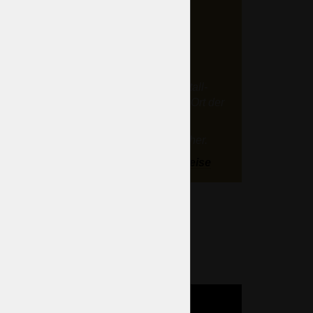
Wir werden ein Kristall-
Kronleuchter an jedem Ort der
Welt liefern
 zwei
 mit
Zuverlässig und sicher.
erlen
Lieferzeiten und Preise
ssen)
821 €
1 CZK)