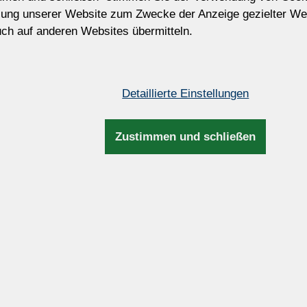
zung unserer Website zum Zwecke der Anzeige gezielter We
ch auf anderen Websites übermitteln.
Detaillierte Einstellungen
sarmiger Designer-
Korb-Kristallleuchter m
leuchter aus dunklem
Messingkrone und 6
l, verziert mit bunten
Glühbirnen
Zustimmen und schließen
trauben
6 Glühbirnen (nicht eingeschlo
50 x 50 cm (H x B)
birnen (nicht eingeschlossen)
1.
70 cm (H x B)
1.913 €
(26.13
(46.420 CZK)