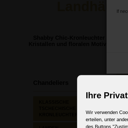
Landhäuser
If ne
Shabby Chic-Kronleuchter haben e
Kristallen und floralen Motiven. Si
Ö
Chandeliers
Ihre Priva
KLASSISCHE
TSCHECHISCHE
Wir verwenden Cooki
KRONLEUCHTER
erteilen, unter and
des Buttons "Zusti