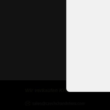
9 Glüh
58 x 6
Kronleu
verwend
Präsenz
typisch
Wir verkaufen Kronleuchter weltwei
sales@czechchandeliers.com